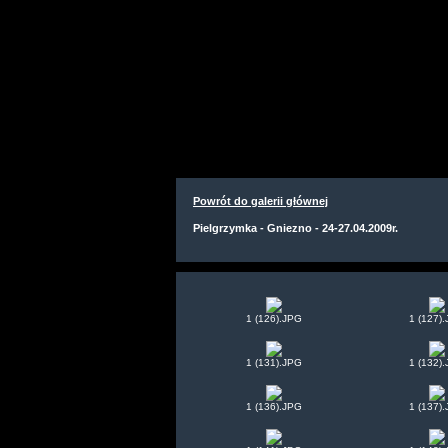
Powrót do galerii głównej
Pielgrzymka - Gniezno - 24-27.04.2009r.
1 (126).JPG
1 (127)
1 (131).JPG
1 (132)
1 (136).JPG
1 (137)