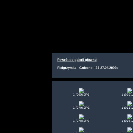
Powrót do galerii głównej
Pielgrzymka - Gniezno - 24-27.04.2009r.
1 (065).JPG
1 (066)
1 (070).JPG
1 (071)
1 (075).JPG
1 (076)